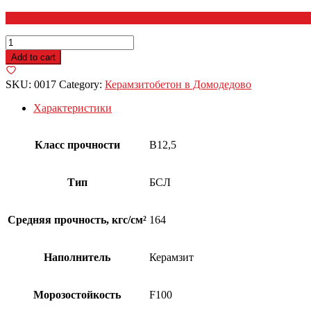
4,000
Р
/куб
Керамзитобетон
M150
Add to cart
quantity
SKU:
0017
Category:
Керамзитобетон в Домодедово
Характеристики
Класс прочности
B12,5
Тип
БСЛ
Средняя прочность, кгс/см²
164
Наполнитель
Керамзит
Морозостойкость
F100