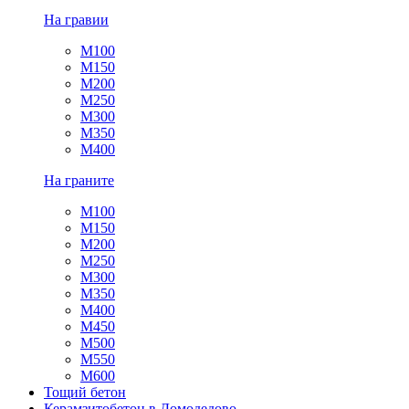
На гравии
М100
М150
М200
М250
М300
М350
М400
На граните
М100
М150
М200
М250
М300
М350
М400
М450
М500
М550
М600
Тощий бетон
Керамзитобетон в Домодедово