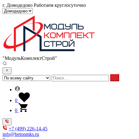
г. Домодедово
Работаем круглосуточно
"МодульКомплектСтрой"
0
0
+7 (499) 226-14-45
info@betonmks.ru