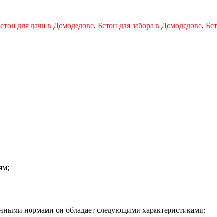
етон для дачи в Домодедово
,
Бетон для забора в Домодедово
,
Бет
ям;
енными нормами он обладает следующими характеристиками: