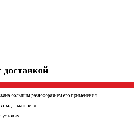
с доставкой
звана большим разнообразием его применения.
а задач материал.
е условия.