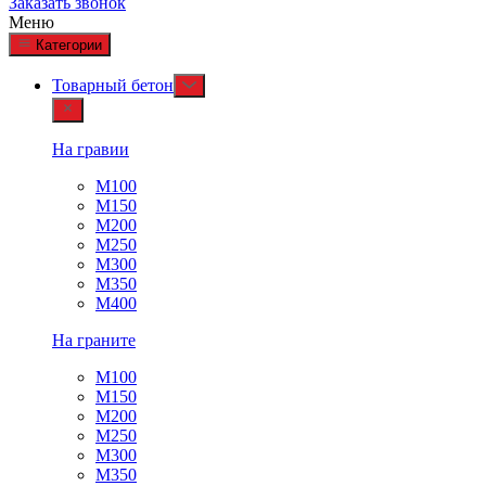
Заказать звонок
Меню
Категории
Товарный бетон
На гравии
М100
М150
М200
М250
М300
М350
М400
На граните
М100
М150
М200
М250
М300
М350